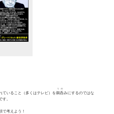
うの
れていること（多くはテレビ）を
鵜呑
みにするのではな
です。
頭で考えよう！