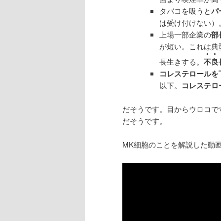
タバコを吸うと
パ
は受け付けない）
上場一部企業の
部
が短い。これは典
●●
長生きする。
不良
コレステロールを
以下。
コレステロ
だそうです。目からウロコで
だそうです。
MK細胞のことを解説した動