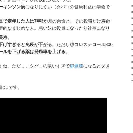
ーキンソン病
になりにくい（タバコの健康利益は学会で
。
長で定年した人は7年3か月
の余命と、その役職だけ寿命
型的なまじめな人。悪い奴は役員になったり社長になり
長寿
。
下げすぎると免疫が下がる
。ただし総コレステロール300
ールを下げる薬は発癌率を上げる
。
すね。ただし、タバコの吸いすぎで
肺気腫
になるとダメ
画は↓です。