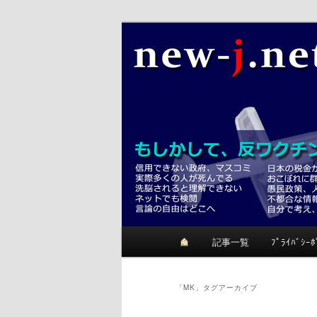
メ
サ
反ワクチンが正しいかも？考て
イ
ブ
ン
コ
ニュージェイ
コ
ン
ン
テ
テ
ン
ン
ツ
ツ
へ
へ
移
移
動
動
メ
記事一覧
ﾌﾟﾗｲﾊﾞｼｰﾎ
イ
ン
メ
「
MK
」タグアーカイブ
ニ