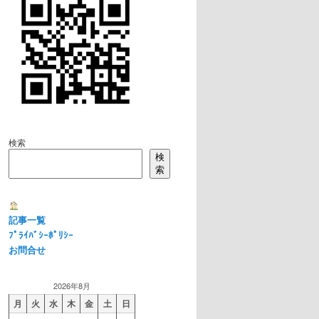
検索
検
索
記事一覧
ﾌﾟﾗｲﾊﾞｼｰﾎﾟﾘｼｰ
お問合せ
2026年8月
月
火
水
木
金
土
日