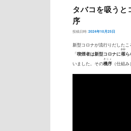
ュ
タバコを吸うと
ー
序
投稿日時:
2024年10月25日
新型コロナが流行りだしたこ
かか
「
喫煙者は新型コロナに
罹
ら
きじょ
いました。その
機序
（仕組み