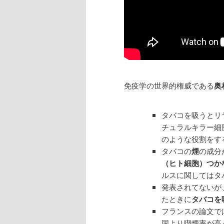
免疫学の世界的権威である
奥
タバコを吸うとリ
チュラルキラー細
のような役割をす
タバコの
煙
の成分
（ヒト細胞）つか
ルスに関してはタ
発表されてないが
たときに
タバコを
フランスの論文で
国より喫煙率が高