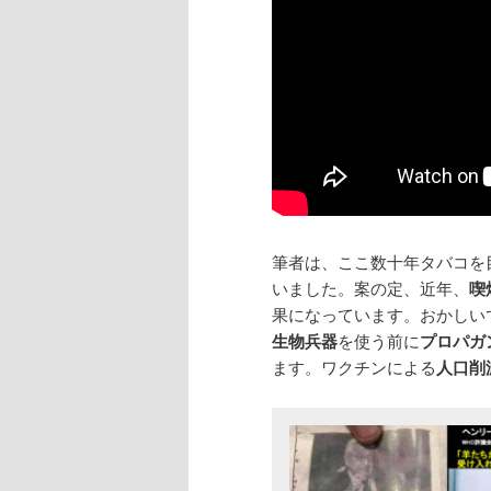
筆者は、ここ数十年タバコを
いました。案の定、近年、
喫
果になっています。おかしい
生物兵器
を使う前に
プロパガ
ます。ワクチンによる
人口削