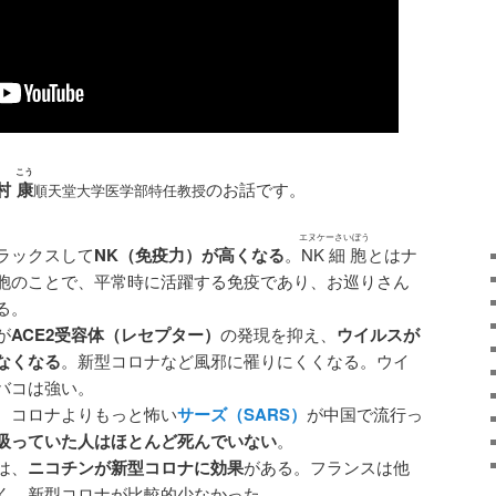
こう
村
康
のお話です。
順天堂大学医学部特任教授
エヌケーさいぼう
ラックスして
NK（免疫力）が高くなる
。
NK細胞
とはナ
胞のことで、平常時に活躍する免疫であり、お巡りさん
る。
が
ACE2受容体（レセプター）
の発現を抑え、
ウイルスが
なくなる
。新型コロナなど風邪に罹りにくくなる。ウイ
バコは強い。
、コロナよりもっと怖い
サーズ（SARS）
が中国で流行っ
吸っていた人はほとんど死んでいない
。
は、
ニコチンが新型コロナに効果
がある。フランスは他
く、新型コロナが比較的少なかった。