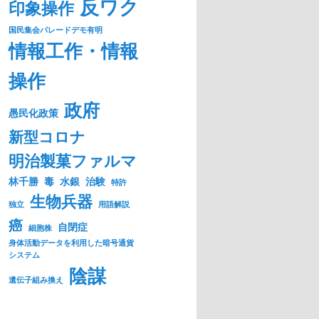
反ワク
印象操作
国民集会パレードデモ有明
情報工作・情報
操作
政府
愚民化政策
新型コロナ
明治製菓ファルマ
林千勝
毒
水銀
治験
特許
生物兵器
独立
用語解説
癌
自閉症
細胞株
身体活動データを利用した暗号通貨
システム
陰謀
遺伝子組み換え