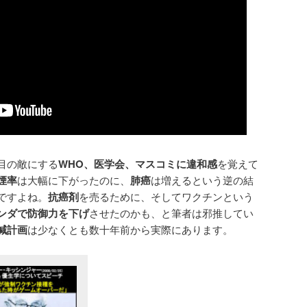
目の敵にする
WHO、医学会、マスコミに違和感
を覚えて
煙率
は大幅に下がったのに、
肺癌
は増えるという逆の結
ですよね。
抗癌剤
を売るために、そしてワクチンという
ンダで防御力を下げ
させたのかも、と筆者は邪推してい
減計画
は少なくとも数十年前から実際にあります。