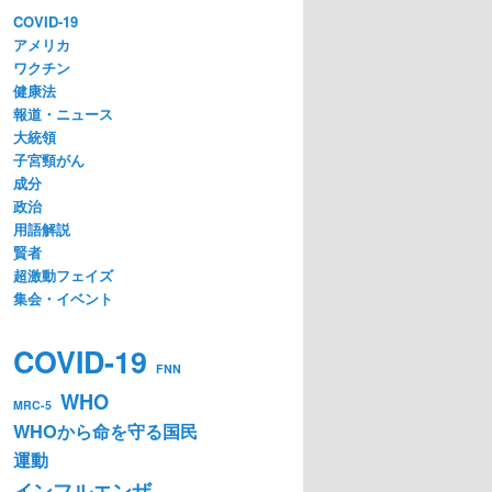
COVID-19
アメリカ
ワクチン
健康法
報道・ニュース
大統領
子宮頸がん
成分
政治
用語解説
賢者
超激動フェイズ
集会・イベント
COVID-19
FNN
WHO
MRC-5
WHOから命を守る国民
運動
インフルエンザ