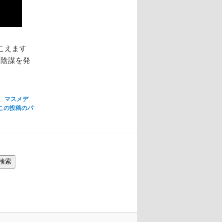
こえます
た陰謀を発
、
マスメデ
この投稿のパ
検索