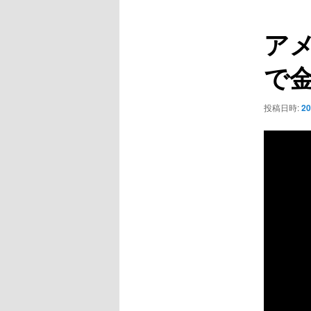
ュ
ナ
ー
ビ
ア
ゲ
ー
で
シ
ョ
ン
投稿日時:
2