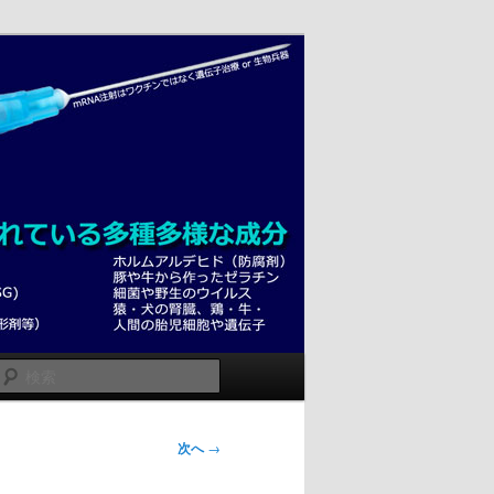
検
索
次へ
→