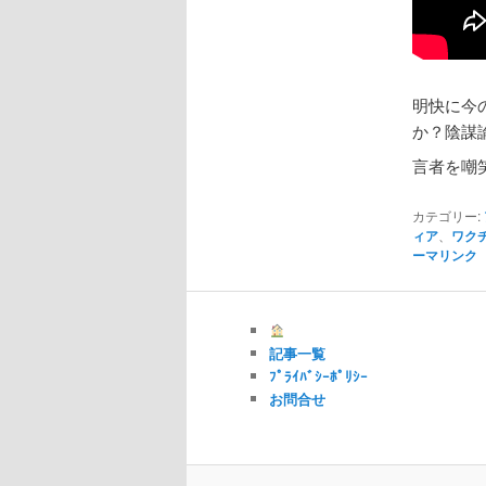
明快に今
か？陰謀
言者を嘲
カテゴリー:
ィア
、
ワク
ーマリンク
記事一覧
ﾌﾟﾗｲﾊﾞｼｰﾎﾟﾘｼｰ
お問合せ