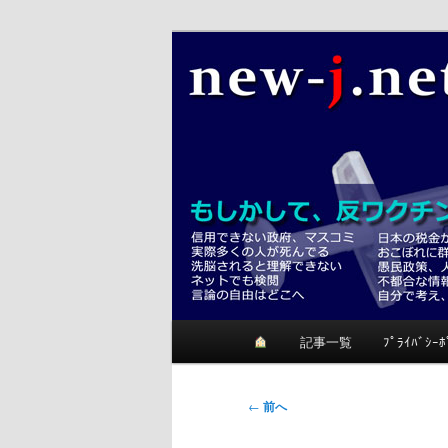
メ
反ワクチンが正しいかも？考て
イ
ン
ニュージェイ
コ
ン
テ
ン
ツ
へ
移
動
メ
記事一覧
ﾌﾟﾗｲﾊﾞｼｰﾎ
イ
ン
メ
投
←
前へ
ニ
稿