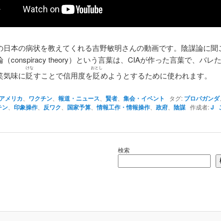
の日本の病状を教えてくれる吉野敏明さんの動画です。陰謀論に聞
論（
conspiracy theory
）という言葉は、CIAが作った言葉で、バレ
けな
おとし
笑気味に
貶
すことで信用度を
貶
めようとするために使われます。
アメリカ
、
ワクチン
、
報道・ニュース
、
賢者
、
集会・イベント
タグ:
プロパガンダ
チン
、
印象操作
、
反ワク
、
国家予算
、
情報工作・情報操作
、
政府
、
陰謀
作成者:
J
検索