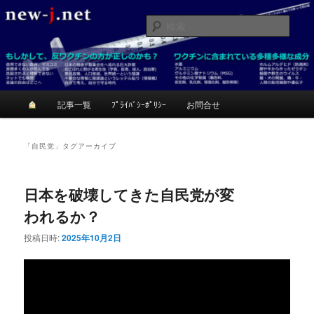
メ
サ
反ワクチンが正しいかも？考てみて！
イ
ブ
検
ン
コ
索
コ
ン
ニュージェイ
ン
テ
テ
ン
ン
ツ
メ
記事一覧
ﾌﾟﾗｲﾊﾞｼｰﾎﾟﾘｼｰ
お問合せ
ツ
へ
イ
へ
移
ン
移
動
メ
「
自民党
」タグアーカイブ
動
ニ
ュ
ー
日本を破壊してきた自民党が変
われるか？
投稿日時:
2025年10月2日