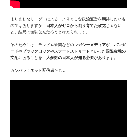
よりましなリーダーによる、よりましな政治運営を期待したいも
のではありますが、
日本人がゼロから創り育てた政党
じゃない
と、結局は無駄なんだろうと考えられます。
そのためには、テレビや新聞などの
レガシーメディア
が、
バンガ
ード
や
ブラックロック
や
ステートストリート
といった
国際金融の
支配
にあることを、
大多数の日本人が知る必要
があります。
ガンバレ！
ネット配信者
たちよ！