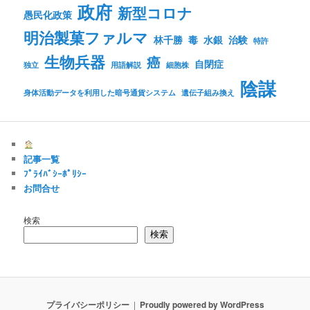
政府
新型コロナ
愚民化政策
明治製菓ファルマ
林千勝
毒
水銀
治験
特許
生物兵器
癌
自閉症
独立
用語解説
細胞株
陰謀
身体活動データを利用した暗号通貨システム
遺伝子組み換え
記事一覧
ﾌﾟﾗｲﾊﾞｼｰﾎﾟﾘｼｰ
お問合せ
検索
検索
プライバシーポリシー
Proudly powered by WordPress