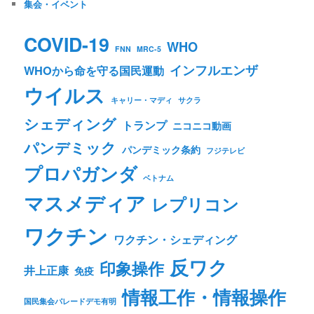
集会・イベント
COVID-19
WHO
FNN
MRC-5
インフルエンザ
WHOから命を守る国民運動
ウイルス
キャリー・マディ
サクラ
シェディング
トランプ
ニコニコ動画
パンデミック
パンデミック条約
フジテレビ
プロパガンダ
ベトナム
マスメディア
レプリコン
ワクチン
ワクチン・シェディング
反ワク
印象操作
井上正康
免疫
情報工作・情報操作
国民集会パレードデモ有明