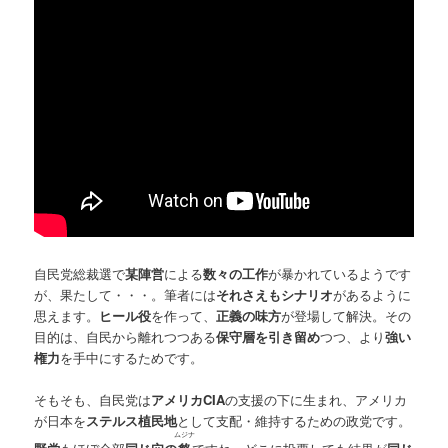
自民党総裁選で
某陣営
による
数々の工作
が暴かれているようです
が、果たして・・・。筆者には
それさえもシナリオ
があるように
思えます。
ヒール役
を作って、
正義の味方
が登場して解決。その
目的は、自民から離れつつある
保守層を引き留め
つつ、より
強い
権力
を手中にするためです。
そもそも、自民党は
アメリカCIA
の支援の下に生まれ、アメリカ
が日本を
ステルス植民地
として支配・維持するための政党です。
ムジナ