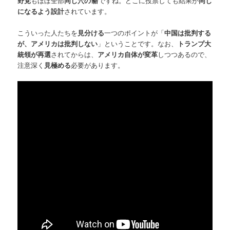
野党
もほぼ全部
同じ穴の
貉
ですね。どこに投票しても結果が
同じ
になるよう設計
されています。
こういった人たちを
見分ける
一つのポイントが「
中国は批判する
が、アメリカは批判しない
」ということです。なお、
トランプ大
統領が再選
されてからは、
アメリカ自体が変革
しつつあるので、
注意深く
見極める
必要があります。