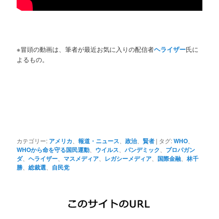
※冒頭の動画は、筆者が最近お気に入りの配信者
ヘライザー
氏に
よるもの。
カテゴリー:
アメリカ
、
報道・ニュース
、
政治
、
賢者
|
タグ:
WHO
、
WHOから命を守る国民運動
、
ウイルス
、
パンデミック
、
プロパガン
ダ
、
ヘライザー
、
マスメディア
、
レガシーメディア
、
国際金融
、
林千
勝
、
総裁選
、
自民党