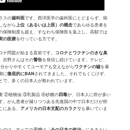
ラスの
歯科医
です。西洋医学の歯科医にとどまらず、病
しながら
上位（あるいは上医）の概念
であらゆる患者を
の保険制度も超え、すなわち保険医を返上し、高額では
実の医療
を行っている方です。
ロナ問題が始まる直前です。
コロナとワクチンのきな臭
、吉野さんはその
警告
を発信し続けています。テレビ、
)などで、分かりやすくてユーモアも交えながら
ワクチンの嘘
を暴
側に
徹底的にBAN
されてきました。それでもくじけず、
とで、多くの日本人が救われています。
 ②植物油 ③乳製品 ④砂糖の
四毒
が、日本人に癌が多い
す。がん患者が減りつつある先進国の中で日本だけが癌
こにある、
アメリカの日本支配のカラクリ
も暴いていま
たのは、すべての
元凶
は「
今の日本の政治
」にあるとい