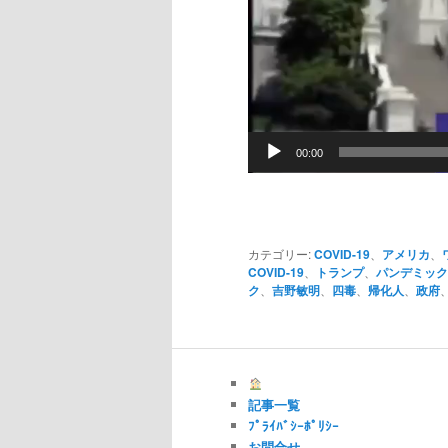
00:00
カテゴリー:
COVID-19
、
アメリカ
、
COVID-19
、
トランプ
、
パンデミック
ク
、
吉野敏明
、
四毒
、
帰化人
、
政府
記事一覧
ﾌﾟﾗｲﾊﾞｼｰﾎﾟﾘｼｰ
お問合せ