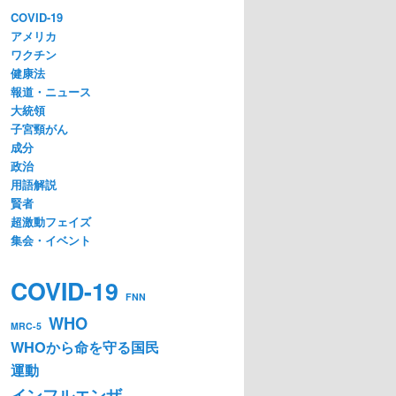
COVID-19
アメリカ
ワクチン
健康法
報道・ニュース
大統領
子宮頸がん
成分
政治
用語解説
賢者
超激動フェイズ
集会・イベント
COVID-19
FNN
WHO
MRC-5
WHOから命を守る国民
運動
インフルエンザ