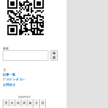
検索
検
索
記事一覧
ﾌﾟﾗｲﾊﾞｼｰﾎﾟﾘｼｰ
お問合せ
2026年8月
月
火
水
木
金
土
日