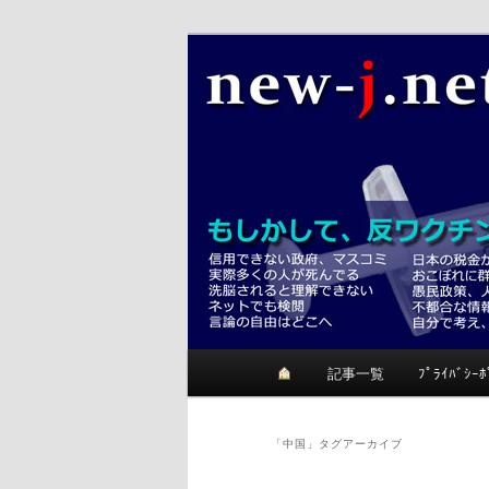
メ
サ
反ワクチンが正しいかも？考て
イ
ブ
ン
コ
ニュージェイ
コ
ン
ン
テ
テ
ン
ン
ツ
ツ
へ
へ
移
移
動
動
メ
記事一覧
ﾌﾟﾗｲﾊﾞｼｰﾎ
イ
ン
メ
「
中国
」タグアーカイブ
ニ