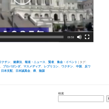
09:59
ワクチン
、
健康法
、
報道・ニュース
、
賢者
、
集会・イベント
|
タグ:
、
プロパガンダ
、
マスメディア
、
レプリコン
、
ワクチン
、
中国
、
反ワ
、
日本支配
、
日本誠真会
、
癌
、
陰謀
検索