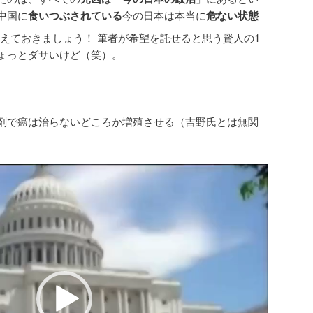
中国に
食いつぶされている
今の日本は本当に
危ない状態
えておきましょう！ 筆者が希望を託せると思う賢人の1
ょっとダサいけど（笑）。
剤で癌は治らないどころか増殖させる（吉野氏とは無関