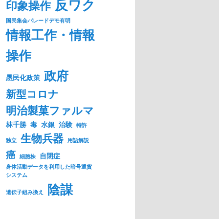
反ワク
印象操作
国民集会パレードデモ有明
情報工作・情報
操作
政府
愚民化政策
新型コロナ
明治製菓ファルマ
林千勝
毒
水銀
治験
特許
生物兵器
独立
用語解説
癌
自閉症
細胞株
身体活動データを利用した暗号通貨
システム
陰謀
遺伝子組み換え