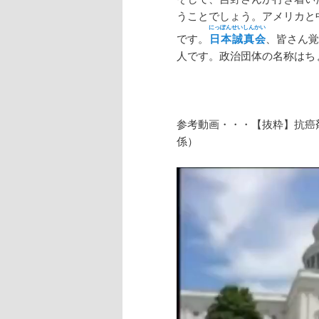
うことでしょう。アメリカと
にっぽんせいしんかい
です。
日本誠真会
、皆さん覚
人です。政治団体の名称はち
参考動画・・・【抜粋】抗癌
係）
動
画
プ
レ
ー
ヤ
ー