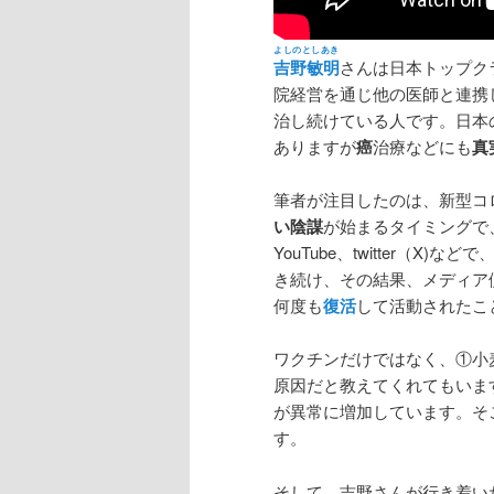
よしのとしあき
吉野敏明
さんは日本トップク
院経営を通じ他の医師と連携
治し続けている人です。日本
ありますが
癌
治療などにも
真
筆者が注目したのは、新型コ
い陰謀
が始まるタイミングで
YouTube、twitter（X
き続け、その結果、メディア
何度も
復活
して活動されたこ
ワクチンだけではなく、①小麦
原因だと教えてくれてもいま
が異常に増加しています。そ
す。
そして、吉野さんが行き着い