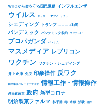
インフルエンザ
WHOから命を守る国民運動
ウイルス
キャリー・マディ
サクラ
シェディング
トランプ
ニコニコ動画
パンデミック
パンデミック条約
フジテレビ
プロパガンダ
ベトナム
マスメディア
レプリコン
ワクチン
ワクチン・シェディング
反ワク
印象操作
井上正康
免疫
情報工作・情報操作
国民集会パレードデモ有明
政府
新型コロナ
愚民化政策
明治製菓ファルマ
林千勝
毒
水銀
治験
特許