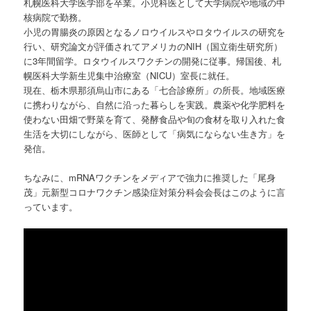
札幌医科大学医学部を卒業。小児科医として大学病院や地域の中
核病院で勤務。
小児の胃腸炎の原因となるノロウイルスやロタウイルスの研究を
行い、研究論文が評価されてアメリカのNIH（国立衛生研究所）
に3年間留学。ロタウイルスワクチンの開発に従事。帰国後、札
幌医科大学新生児集中治療室（NICU）室長に就任。
現在、栃木県那須烏山市にある「七合診療所」の所長。地域医療
に携わりながら、自然に沿った暮らしを実践。農薬や化学肥料を
使わない田畑で野菜を育て、発酵食品や旬の食材を取り入れた食
生活を大切にしながら、医師として「病気にならない生き方」を
発信。
ちなみに、mRNAワクチンをメディアで強力に推奨した「尾身
茂」元新型コロナワクチン感染症対策分科会会長はこのように言
っています。