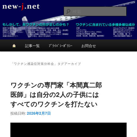
メ
サ
反ワクチンが正しいかも？考てみて！
イ
ブ
検
ン
コ
索
コ
ン
ニュージェイ
ン
テ
テ
ン
ン
ツ
メ
記事一覧
ﾌﾟﾗｲﾊﾞｼｰﾎﾟﾘｼｰ
お問合せ
ツ
へ
イ
へ
移
ン
移
動
メ
「
ワクチン感染症対策分科会
」タグアーカイブ
動
ニ
ュ
ー
ワクチンの専門家「本間真二郎
医師」は自分の2人の子供には
すべてのワクチンを打たない
投稿日時:
2026年2月7日