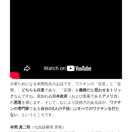
大変ためになる本間先生のお話です。ワクチンの「任意」と「定
期」、
どちらも任意
であり、「定期」を
義務だと思わせるトリッ
ク
なんですね。底知れぬ
日本政府
（および黒幕である
アメリカ
）
の
悪意
を感じます。そして、なにより説得力のある話が、
ワクチ
ンの専門家
である
自分の2人の子供
には
すべてのワクチンを打た
ない
、というところです。
本間 真二郎
（七合診療所 所長）