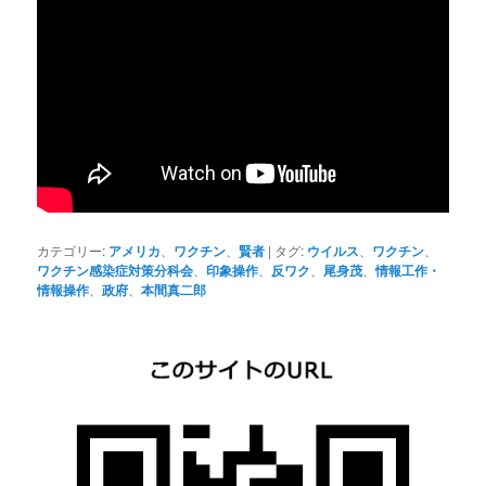
カテゴリー:
アメリカ
、
ワクチン
、
賢者
|
タグ:
ウイルス
、
ワクチン
、
ワクチン感染症対策分科会
、
印象操作
、
反ワク
、
尾身茂
、
情報工作・
情報操作
、
政府
、
本間真二郎