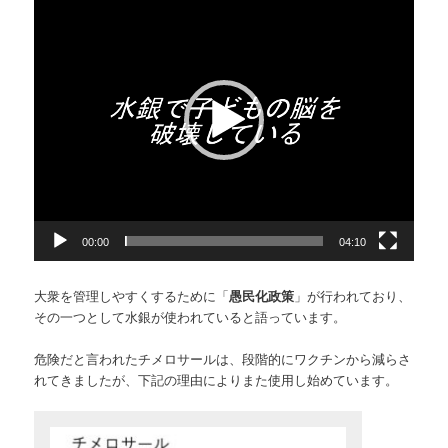
画
プ
レ
ー
ヤ
ー
00:00
04:10
大衆を管理しやすくするために「
愚民化政策
」が行われており、
その一つとして水銀が使われていると語っています。
危険だと言われたチメロサールは、段階的にワクチンから減らさ
れてきましたが、下記の理由によりまた使用し始めています。