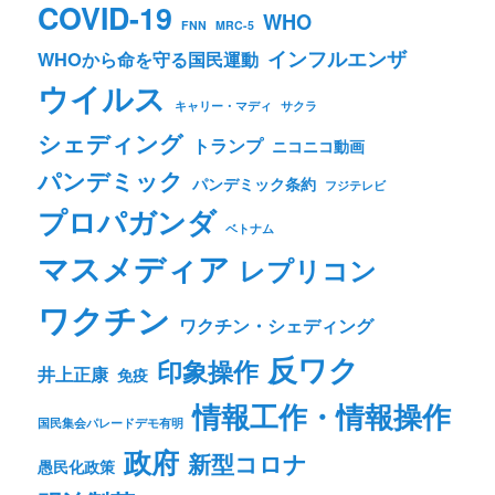
COVID-19
WHO
FNN
MRC-5
インフルエンザ
WHOから命を守る国民運動
ウイルス
キャリー・マディ
サクラ
シェディング
トランプ
ニコニコ動画
パンデミック
パンデミック条約
フジテレビ
プロパガンダ
ベトナム
マスメディア
レプリコン
ワクチン
ワクチン・シェディング
反ワク
印象操作
井上正康
免疫
情報工作・情報操作
国民集会パレードデモ有明
政府
新型コロナ
愚民化政策