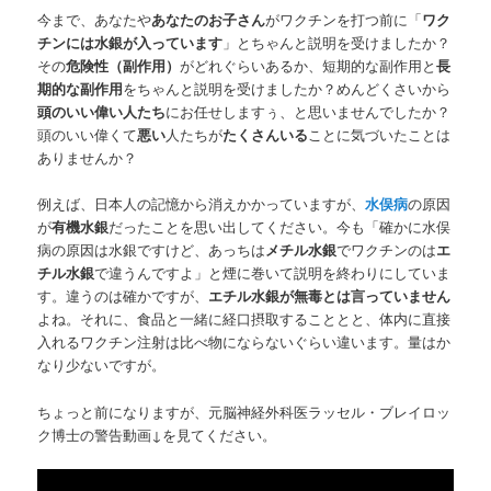
今まで、あなたや
あなたのお子さん
がワクチンを打つ前に「
ワク
チンには水銀が入っています
」とちゃんと説明を受けましたか？
その
危険性（副作用）
がどれぐらいあるか、短期的な副作用と
長
期的な副作用
をちゃんと説明を受けましたか？めんどくさいから
頭のいい偉い人たち
にお任せしますぅ、と思いませんでしたか？
頭のいい偉くて
悪い
人たちが
たくさんいる
ことに気づいたことは
ありませんか？
例えば、日本人の記憶から消えかかっていますが、
水俣病
の原因
が
有機水銀
だったことを思い出してください。今も「確かに水俣
病の原因は水銀ですけど、あっちは
メチル水銀
でワクチンのは
エ
チル水銀
で違うんですよ」と煙に巻いて説明を終わりにしていま
す。違うのは確かですが、
エチル水銀が無毒とは言っていません
よね。それに、食品と一緒に経口摂取することとと、体内に直接
入れるワクチン注射は比べ物にならないぐらい違います。量はか
なり少ないですが。
ちょっと前になりますが、元脳神経外科医ラッセル・ブレイロッ
ク博士の警告動画↓を見てください。
動