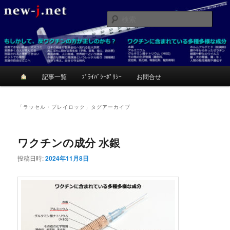
メ
サ
反ワクチンが正しいかも？考てみて！
イ
ブ
検
ン
コ
索
コ
ン
ニュージェイ
ン
テ
テ
ン
ン
ツ
メ
記事一覧
ﾌﾟﾗｲﾊﾞｼｰﾎﾟﾘｼｰ
お問合せ
ツ
へ
イ
へ
移
ン
移
動
メ
「
ラッセル・ブレイロック
」タグアーカイブ
動
ニ
ュ
ー
ワクチンの成分 水銀
投稿日時:
2024年11月8日