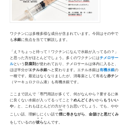
ワクチンには多種多様な成分が含まれています。今回はその中で
も
水銀
に焦点を当てて解説します。
「え？ちょっと待って！ワクチンになんで水銀が入ってるの？」
と思った方がほとんどでしょう。多くのワクチンには
チメロサー
ル
という
防腐剤
が使われており、チメロサールは体内に入ると、
ほぼ半分が
エチル水銀
へと変わります。エチル水銀は
有機水銀
の
一種です。最近はなくなりましたが、消毒薬として有名な
赤チン
（マーキュロクロム液）も有機水銀です。
ここまで読んで「専門用語が多くて、何がなんやら？要するに体
に良くない水銀が入ってるってこと？
めんどくさい
から
もういい
や
」と、これもほとんどの方がそうお思いでしょう。でも、やや
けむ
こしい話、理解しにくい話で
煙
に巻きながら
、
金儲けと悪だくみ
●●
をしているのが
彼ら
なんです。