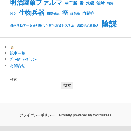
明治製菓ファルマ
林千勝
毒
水銀
治験
特許
生物兵器
癌
自閉症
独立
用語解説
細胞株
陰謀
身体活動データを利用した暗号通貨システム
遺伝子組み換え
記事一覧
ﾌﾟﾗｲﾊﾞｼｰﾎﾟﾘｼｰ
お問合せ
検索
検索
プライバシーポリシー
Proudly powered by WordPress