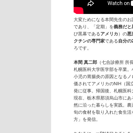
大変ためになる本間先生のお
であり、「定期」を
義務だと
び黒幕である
アメリカ
）の
悪
クチンの専門家
である
自分の
ろです。
本間 真二郎
（七合診療所 所
札幌医科大学医学部を卒業。
小児の胃腸炎の原因となるノ
価されてアメリカのNIH（
発に従事。帰国後、札幌医科
現在、栃木県那須烏山市にあ
然に沿った暮らしを実践。農
旬の食材を取り入れた食生活
方」を発信。