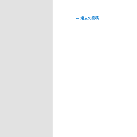
投
←
過去の投稿
稿
ナ
ビ
ゲ
ー
シ
ョ
ン