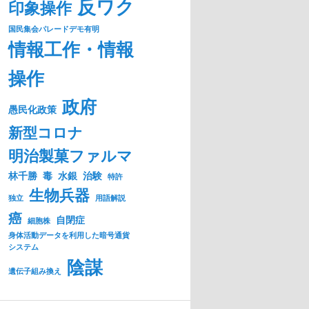
反ワク
印象操作
国民集会パレードデモ有明
情報工作・情報
操作
政府
愚民化政策
新型コロナ
明治製菓ファルマ
林千勝
毒
水銀
治験
特許
生物兵器
独立
用語解説
癌
自閉症
細胞株
身体活動データを利用した暗号通貨
システム
陰謀
遺伝子組み換え