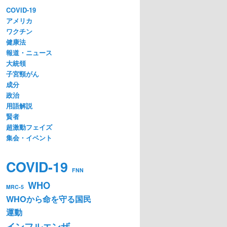
COVID-19
アメリカ
ワクチン
健康法
報道・ニュース
大統領
子宮頸がん
成分
政治
用語解説
賢者
超激動フェイズ
集会・イベント
COVID-19
FNN
WHO
MRC-5
WHOから命を守る国民
運動
インフルエンザ