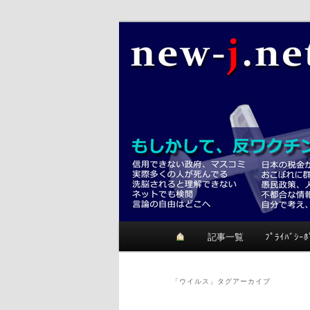
メ
サ
反ワクチンが正しいかも？考て
イ
ブ
ン
コ
ニュージェイ
コ
ン
ン
テ
テ
ン
ン
ツ
ツ
へ
へ
移
移
動
動
メ
記事一覧
ﾌﾟﾗｲﾊﾞｼｰﾎ
イ
ン
メ
「
ウイルス
」タグアーカイブ
ニ