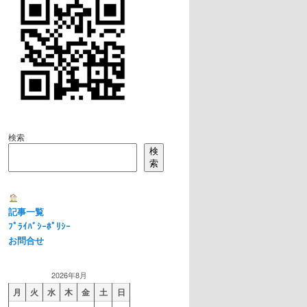
検索
検
索
記事一覧
ﾌﾟﾗｲﾊﾞｼｰﾎﾟﾘｼｰ
お問合せ
2026年8月
月
火
水
木
金
土
日