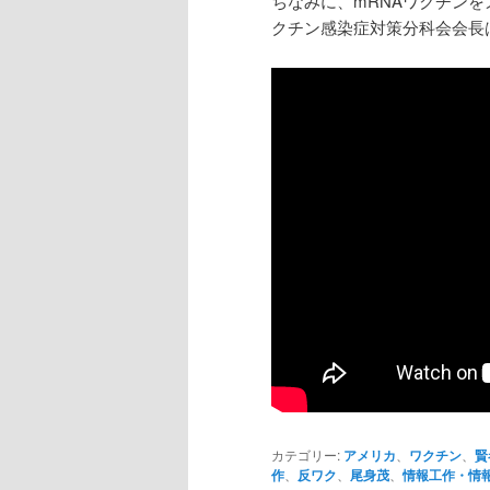
ちなみに、mRNAワクチン
クチン感染症対策分科会会長
カテゴリー:
アメリカ
、
ワクチン
、
賢
作
、
反ワク
、
尾身茂
、
情報工作・情