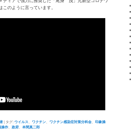
をメディアで強力に推奨した「尾身 茂」元新型コロナワ
はこのように言っています。
者
|
タグ:
ウイルス
、
ワクチン
、
ワクチン感染症対策分科会
、
印象操
報操作
、
政府
、
本間真二郎