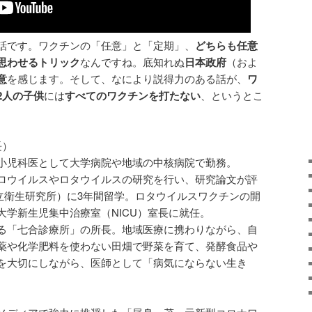
話です。ワクチンの「任意」と「定期」、
どちらも任意
思わせるトリック
なんですね。底知れぬ
日本政府
（およ
意
を感じます。そして、なにより説得力のある話が、
ワ
2人の子供
には
すべてのワクチンを打たない
、というとこ
長）
小児科医として大学病院や地域の中核病院で勤務。
ロウイルスやロタウイルスの研究を行い、研究論文が評
国立衛生研究所）に3年間留学。ロタウイルスワクチンの開
大学新生児集中治療室（NICU）室長に就任。
る「七合診療所」の所長。地域医療に携わりながら、自
薬や化学肥料を使わない田畑で野菜を育て、発酵食品や
を大切にしながら、医師として「病気にならない生き