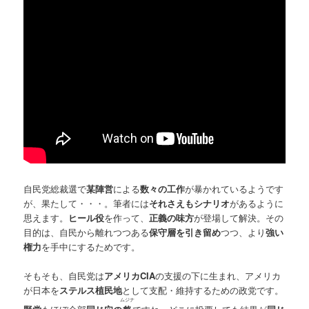
自民党総裁選で
某陣営
による
数々の工作
が暴かれているようです
が、果たして・・・。筆者には
それさえもシナリオ
があるように
思えます。
ヒール役
を作って、
正義の味方
が登場して解決。その
目的は、自民から離れつつある
保守層を引き留め
つつ、より
強い
権力
を手中にするためです。
そもそも、自民党は
アメリカCIA
の支援の下に生まれ、アメリカ
が日本を
ステルス植民地
として支配・維持するための政党です。
ムジナ