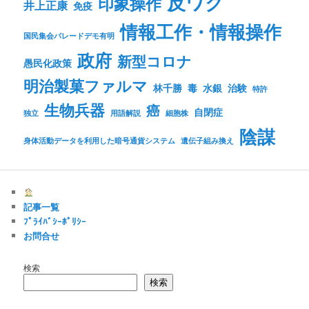
反ワク
印象操作
井上正康
免疫
情報工作・情報操作
国民集会パレードデモ有明
政府
新型コロナ
愚民化政策
明治製菓ファルマ
林千勝
毒
水銀
治験
特許
生物兵器
癌
自閉症
独立
用語解説
細胞株
陰謀
身体活動データを利用した暗号通貨システム
遺伝子組み換え
記事一覧
ﾌﾟﾗｲﾊﾞｼｰﾎﾟﾘｼｰ
お問合せ
検索
検索