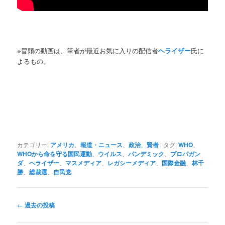
※冒頭の動画は、筆者が最近お気に入りの配信者
ヘライザー
氏に
よるもの。
カテゴリー:
アメリカ
、
報道・ニュース
、
政治
、
賢者
|
タグ:
WHO
、
WHOから命を守る国民運動
、
ウイルス
、
パンデミック
、
プロパガン
ダ
、
ヘライザー
、
マスメディア
、
レガシーメディア
、
国際金融
、
林千
勝
、
総裁選
、
自民党
投
←
過去の投稿
稿
ナ