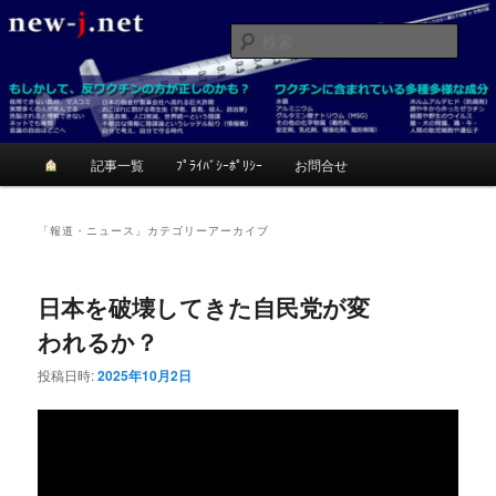
メ
サ
反ワクチンが正しいかも？考てみて！
イ
ブ
検
ン
コ
索
コ
ン
ニュージェイ
ン
テ
テ
ン
ン
ツ
メ
記事一覧
ﾌﾟﾗｲﾊﾞｼｰﾎﾟﾘｼｰ
お問合せ
ツ
へ
イ
へ
移
ン
移
動
メ
「
報道・ニュース
」カテゴリーアーカイブ
動
ニ
ュ
ー
日本を破壊してきた自民党が変
われるか？
投稿日時:
2025年10月2日