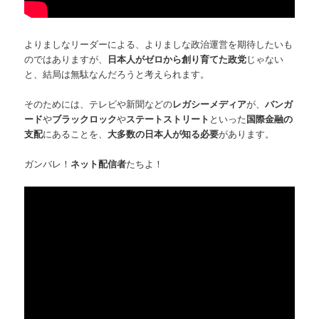
よりましなリーダーによる、よりましな政治運営を期待したいも
のではありますが、
日本人がゼロから創り育てた政党
じゃない
と、結局は無駄なんだろうと考えられます。
そのためには、テレビや新聞などの
レガシーメディア
が、
バンガ
ード
や
ブラックロック
や
ステートストリート
といった
国際金融の
支配
にあることを、
大多数の日本人が知る必要
があります。
ガンバレ！
ネット配信者
たちよ！