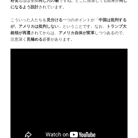
野党
もほぼ全部
同じ穴の
貉
ですね。どこに投票しても結果が
同じ
になるよう設計
されています。
こういった人たちを
見分ける
一つのポイントが「
中国は批判する
が、アメリカは批判しない
」ということです。なお、
トランプ大
統領が再選
されてからは、
アメリカ自体が変革
しつつあるので、
注意深く
見極める
必要があります。