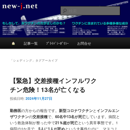
メ
サ
反ワクチンが正しいかも？考てみて！
イ
ブ
検
ン
コ
索
コ
ン
ニュージェイ
ン
テ
テ
ン
ン
ツ
メ
記事一覧
ﾌﾟﾗｲﾊﾞｼｰﾎﾟﾘｼｰ
お問合せ
ツ
へ
イ
へ
移
ン
移
動
メ
「
シェディング
」タグアーカイブ
動
ニ
ュ
ー
【緊急】交差接種インフルワク
チン危険！13名が亡くなる
投稿日時:
2024年11月27日
勤務医
の方からの報告です。
新型コロナワクチン
と
インフルエン
ザワクチン
の
交差接種
で、
60名中13名が死亡
しています。病院と
いう救急体制が整った中で
21％超が死亡
という異常事態です。1
病院の1か月で、
5人に1人が死ぬ
という大事件なのに、マスコミ