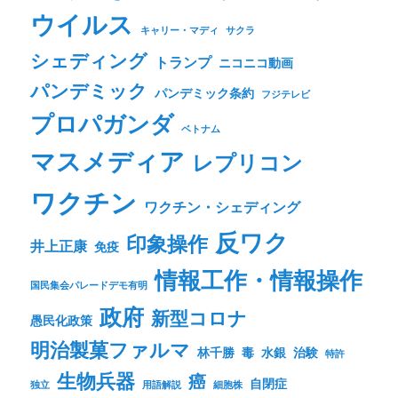
ウイルス
キャリー・マディ
サクラ
シェディング
トランプ
ニコニコ動画
パンデミック
パンデミック条約
フジテレビ
プロパガンダ
ベトナム
マスメディア
レプリコン
ワクチン
ワクチン・シェディング
反ワク
印象操作
井上正康
免疫
情報工作・情報操作
国民集会パレードデモ有明
政府
新型コロナ
愚民化政策
明治製菓ファルマ
林千勝
毒
水銀
治験
特許
生物兵器
癌
自閉症
独立
用語解説
細胞株