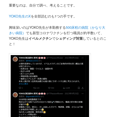
重要なのは、自分で調べ、考えることです。
YOKO先生のX
を全部読むのも1つの手です。
興味深いのはYOKO先生が本勤務する
500床程の病院（かなり大
きい病院）
でも新型コロナワクチンを打つ職員が約半数いて、
YOKO先生は
イベルメクチン
で
シェディング対策
しているとのこ
と！