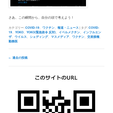
さあ、この瞬間から、自分の頭で考えよう！
カテゴリー:
COVID-19
、
ワクチン
、
報道・ニュース
|
タグ:
COVID-
19
、
YOKO
、
YOKO(緊急政令 反対)
、
イベルメクチン
、
インフルエン
ザ
、
ウイルス
、
シェディング
、
マスメディア
、
ワクチン
、
交差接種
、
勤務医
投
←
過去の投稿
稿
ナ
ビ
ゲ
ー
シ
ョ
ン