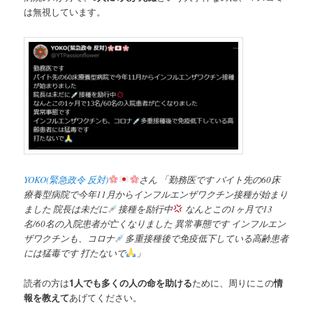
は無視しています。
YOKO(緊急政令 反対)
さん 「勤務医です バイト先の60床
療養型病院で今年11月からインフルエンザワクチン接種が始まり
ました 院長は未だに
接種を励行中
なんとこの1ヶ月で13
名/60名の入院患者が亡くなりました 異常事態です インフルエン
ザワクチンも、コロナ
多重接種後で免疫低下している高齢患者
には猛毒です 打たないで
」
読者の方は
1人でも多くの人の命を助ける
ために、周りにこの
情
報を教えて
あげてください。